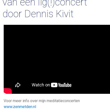
van een lig(!)concert
door Dennis Kivit
Voor meer info over mijn meditatieconcerten
www.zenmetden.nl