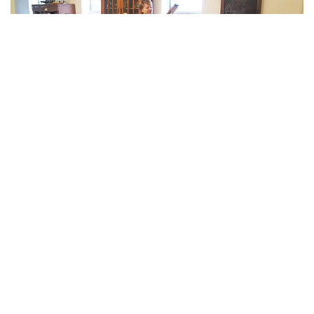
Voor meer informatie:
info@dezanger.nl
,
telefoon
023 5611993
,